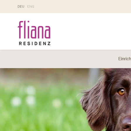
DE
U
EN
G
Einric