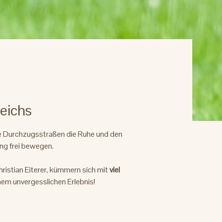
reichs
ne Durchzugsstraßen die Ruhe und den
ang frei bewegen.
ristian Eiterer, kümmern sich mit
viel
inem unvergesslichen Erlebnis!