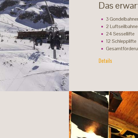
Das erwarte
3 Gondelbahne
2 Luftseilbahn
24 Sessellifte
12 Schlepplifte
Gesamtförderun
Details