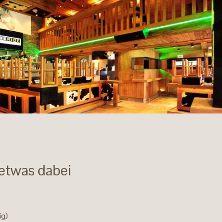
 etwas dabei
ig)