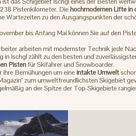
ist das Schigebiet Ischgl eines der Besten weltwe
 238 Pistenkilometer. Die
hochmodernen Lifte in d
hne Wartezeiten zu den Ausgangspunkten der sch
ovember bis Anfang Mai können Sie auf den Pisten
tarbeiter arbeiten mit modernster Technik jede Na
in Ischgl zählt zu den besten und zuverlässigste
en Pisten
für Skifahrer und Snowboarder.
für ihre Bemühungen um eine
intakte Umwelt
schon
 Magazin" zum umweltfreundlichsten Skigebiet ge
regelmäßig an der Spitze der Top-Skigebiete rangie