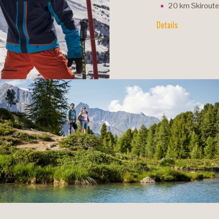
20 km Skirout
Details