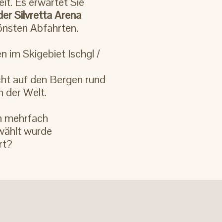
it. Es erwartet Sie
er Silvretta Arena
önsten Abfahrten.
 im Skigebiet Ischgl /
cht auf den Bergen rund
n der Welt.
 mehrfach
wählt wurde
rt?