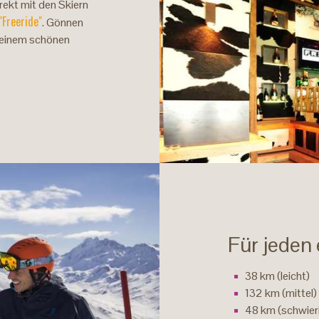
irekt mit den Skiern
"Freeride"
. Gönnen
h einem schönen
Für jeden
38 km (leicht)
132 km (mittel)
48 km (schwier